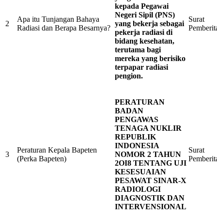
kepada Pegawai
Negeri Sipil (PNS)
Apa itu Tunjangan Bahaya
Surat
2
yang bekerja sebagai
Radiasi dan Berapa Besarnya?
Pemberit
pekerja radiasi di
bidang kesehatan,
terutama bagi
mereka yang berisiko
terpapar radiasi
pengion.
PERATURAN
BADAN
PENGAWAS
TENAGA NUKLIR
REPUBLIK
INDONESIA
Peraturan Kepala Bapeten
Surat
3
NOMOR 2 TAHUN
(Perka Bapeten)
Pemberit
2OI8 TENTANG UJI
KESESUAIAN
PESAWAT SINAR-X
RADIOLOGI
DIAGNOSTIK DAN
INTERVENSIONAL