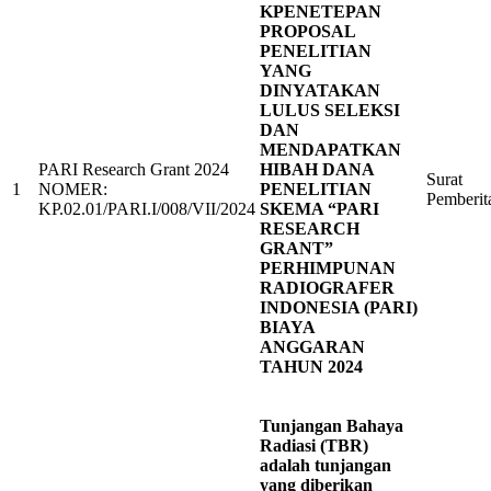
KPENETEPAN
PROPOSAL
PENELITIAN
YANG
DINYATAKAN
LULUS SELEKSI
DAN
MENDAPATKAN
PARI Research Grant 2024
HIBAH DANA
Surat
1
NOMER:
PENELITIAN
Pemberit
KP.02.01/PARI.I/008/VII/2024
SKEMA “PARI
RESEARCH
GRANT”
PERHIMPUNAN
RADIOGRAFER
INDONESIA (PARI)
BIAYA
ANGGARAN
TAHUN 2024
Tunjangan Bahaya
Radiasi (TBR)
adalah tunjangan
yang diberikan