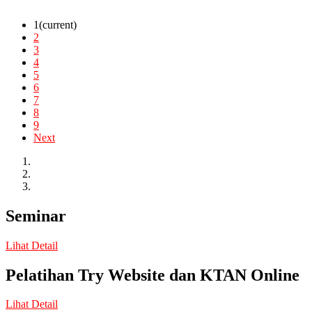
1
(current)
2
3
4
5
6
7
8
9
Next
Seminar
Lihat Detail
Pelatihan Try Website dan KTAN Online
Lihat Detail