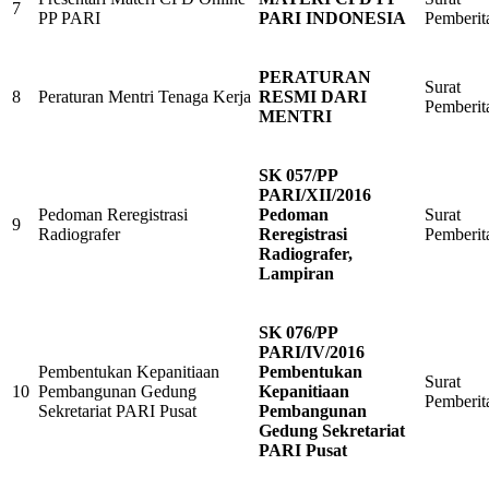
7
PP PARI
PARI INDONESIA
Pemberit
PERATURAN
Surat
8
Peraturan Mentri Tenaga Kerja
RESMI DARI
Pemberit
MENTRI
SK 057/PP
PARI/XII/2016
Pedoman Reregistrasi
Pedoman
Surat
9
Radiografer
Reregistrasi
Pemberit
Radiografer,
Lampiran
SK 076/PP
PARI/IV/2016
Pembentukan Kepanitiaan
Pembentukan
Surat
10
Pembangunan Gedung
Kepanitiaan
Pemberit
Sekretariat PARI Pusat
Pembangunan
Gedung Sekretariat
PARI Pusat