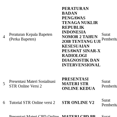
PERATURAN
BADAN
PENGAWAS
TENAGA NUKLIR
REPUBLIK
INDONESIA
Peraturan Kepala Bapeten
Surat
4
NOMOR 2 TAHUN
(Perka Bapeten)
Pemberit
2OI8 TENTANG UJI
KESESUAIAN
PESAWAT SINAR-X
RADIOLOGI
DIAGNOSTIK DAN
INTERVENSIONAL
PRESENTASI
Presentasi Materi Sosialisasi
Surat
5
MATERI STR
STR Online Versi 2
Pemberit
ONLINE KEDUA
Surat
6
Tutorial STR Online versi 2
STR ONLINE V2
Pemberit
Presentari Materi CPD Online
MATERI CPD PP
Surat